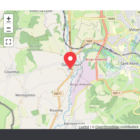
+
−
Leaflet
| ©
OpenStreetMap
contributors