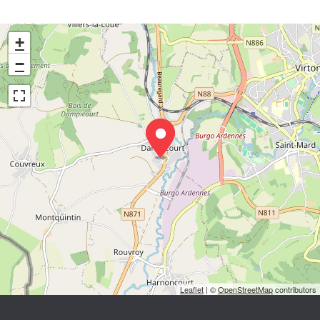
+
−
Leaflet
| ©
OpenStreetMap
contributors